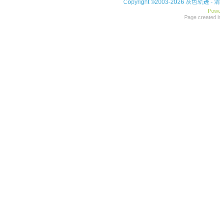
Copyright
2003-2026 灰色轨迹 -
清
©
Powe
Page created i