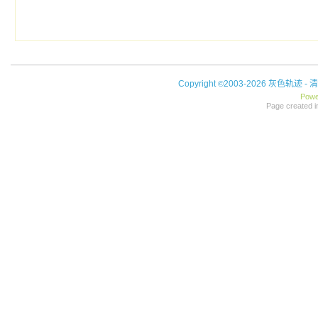
Copyright
2003-2026 灰色轨迹 -
清
©
Powe
Page created i