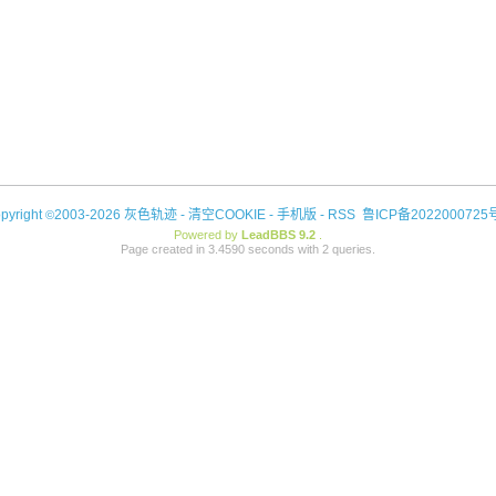
pyright
2003-2026 灰色轨迹 -
清空COOKIE
-
手机版
-
RSS
鲁ICP备2022000725
©
Powered by
LeadBBS 9.2
.
Page created in 3.4590 seconds with 2 queries.