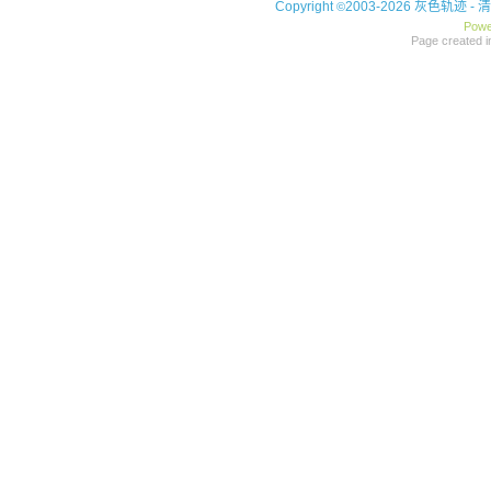
Copyright
2003-2026 灰色轨迹 -
清
©
Powe
Page created i