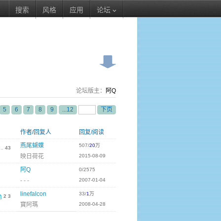
搜索
风格
应用
论坛
论坛版主：
阿Q
5
6
7
8
9
...12
下页
作者/回复人
回复/阅读
燕尾蝴蝶
507/
20
万
...
43
映日荷花
2015-08-09
阿Q
0/2575
- - -
2007-01-04
linefalcon
33/
1
万
2
3
寳阿瑪
2008-04-28